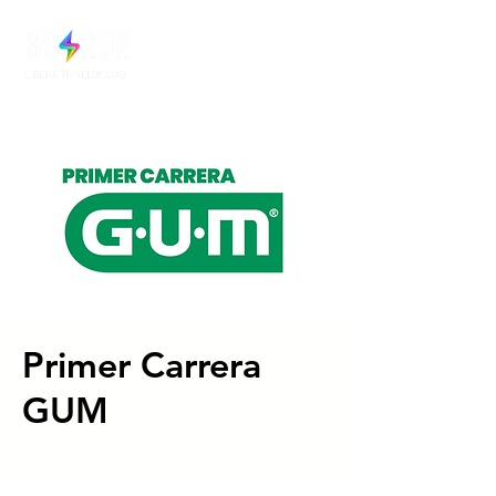
Primer Carrera
GUM
dom 09 de nov
  |  
Ciudad de México