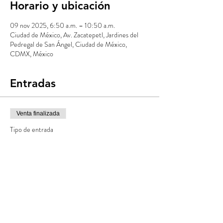
Horario y ubicación
09 nov 2025, 6:50 a.m. – 10:50 a.m.
Ciudad de México, Av. Zacatepetl, Jardines del
Pedregal de San Ángel, Ciudad de México,
CDMX, México
Entradas
Venta finalizada
Tipo de entrada
ETAPA 1
Precio
$350.00
+$8.75 de comisión de servicio de entradas