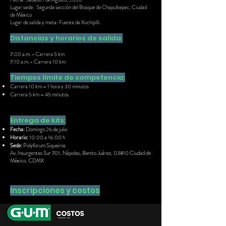
Lugar sede: Segunda sección del Bosque de Chapultepec, Ciudad
de México
Lugar de salida y meta: Fuente de Xochipilli.
Distancias y horarios de salida:
7:00 a.m. - Carrera 5 km
7:10 a.m. - Carrera 10 km
Tiempos lí
mite de competencia:
Carrera 10 km – 1 hora y 30 minutos
Carrera 5 km – 45 minutos
Entrega de kits:
Fecha:
Domingo 26 de julio
Horario:
10:00 a 16:00 h
Sede:
Polyforum Siqueiros
Av. Insurgentes Sur 701, Nápoles, Benito Juárez, 03810 Ciudad de
México, CDMX
Inscripciones y costos