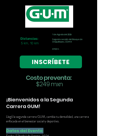
1 de Agosto del 2026
Distancias:
Segunda sección del Bosque de
Chapultepec, CDMX
5 km, 10 km
07:00 h
INSCRÍBETE
Costo preventa:
$249 mxn
¡Bienvenidos a la Segunda
Carrera GUM!
Llegó la segunda carrera GUM, cambia tu dentalidad, una carrera
enfocada en el bienestar social y deportivo.
Datos del Evento:
Fecha: Sábado 1 de Agosto, 2026